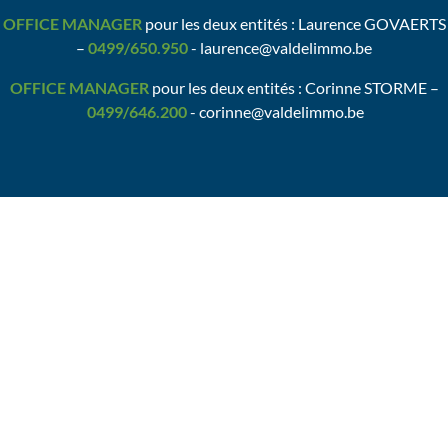
OFFICE MANAGER
pour les deux entités : Laurence GOVAERTS
–
0499/650.950
- laurence@valdelimmo.be
OFFICE MANAGER
pour les deux entités : Corinne STORME –
0499/646.200
- corinne@valdelimmo.be
Bureau
Brabant Wallon
AVENUE ZENOBE GRAMME, 30 (1ER ét.)
B-1301 WAVRE-ZONING NORD
Tel :
0499/26.26.50
valerie@valdelimmo.be