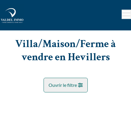
Aller au contenu principal
Villa/Maison/Ferme à
vendre en Hevillers
Ouvrir le filtre
Commune
NOUVEAU
Corbais (1435)
Remove
Vue de la carte