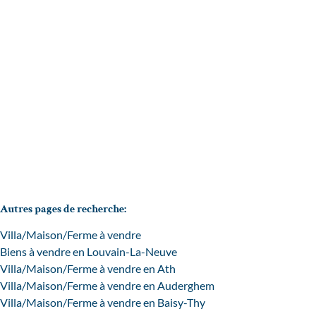
Belle villa à la localisation topissime !
1348 Louvain-La-Neuve
(ref.
1002
)
Vendu
3
1
155
m²
233
m²
1
Autres pages de recherche
:
Villa/Maison/Ferme à vendre
Biens à vendre en Louvain-La-Neuve
Villa/Maison/Ferme à vendre en Ath
Villa/Maison/Ferme à vendre en Auderghem
Villa/Maison/Ferme à vendre en Baisy-Thy