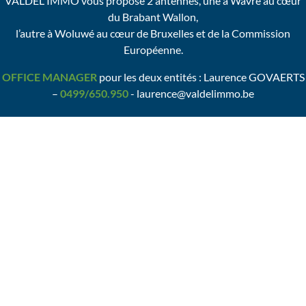
VALDEL IMMO vous propose 2 antennes, une à Wavre au cœur
du Brabant Wallon,
l’autre à Woluwé au cœur de Bruxelles et de la Commission
Européenne.
OFFICE MANAGER
pour les deux entités : Laurence GOVAERTS
–
0499/650.950
- laurence@valdelimmo.be
OFFICE MANAGER
pour les deux entités : Corinne STORME –
0499/646.200
- corinne@valdelimmo.be
Bureau
Brabant Wallon
AVENUE ZENOBE GRAMME, 30 (1ER ét.)