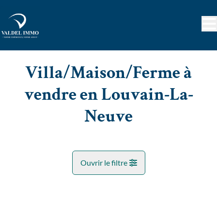
Aller au contenu principal
Villa/Maison/Ferme à
vendre en Louvain-La-
Neuve
Ouvrir le filtre
Commune
OPTION
Partie De Limal, De Corroy- Le-Grand, De Wavre