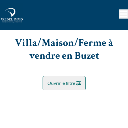
Aller au contenu principal
Villa/Maison/Ferme à
vendre en Buzet
Ouvrir le filtre
Commune
VENDU
Pont-À-Celles (6230)
Remove
Vue de la carte