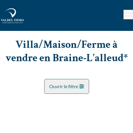
Aller au contenu principal
Villa/Maison/Ferme à
vendre en Braine-L'alleud*
Ouvrir le filtre
Commune
OPTION
Braine-L'alleud* (1420)
Remove
Vue de la carte