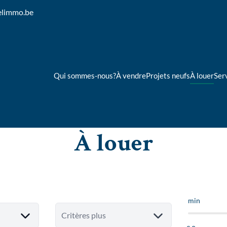
elimmo.be
Qui sommes-nous?
À vendre
Projets neufs
À louer
Ser
À louer
min
Critères plus