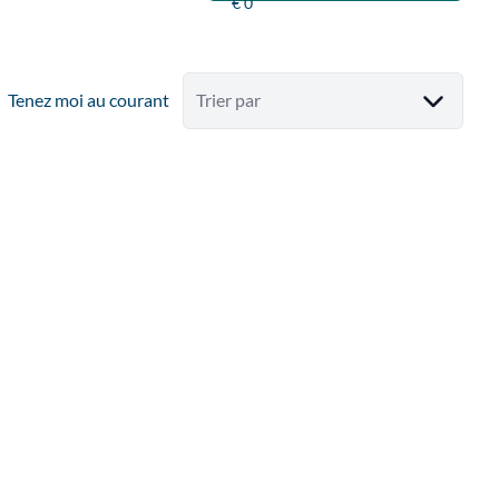
Tenez moi au courant
Trier par
NOUVEAU
Splendides bureaux ou commerce ds cadre