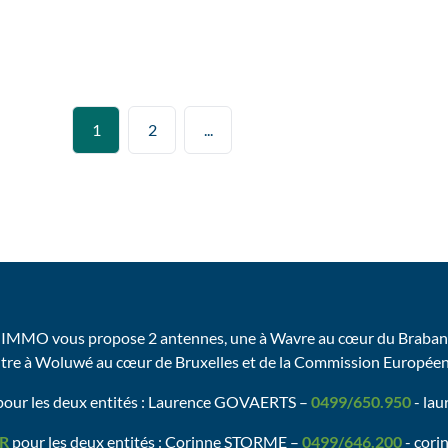
3
2
142
m²
1
2
...
IMMO vous propose 2 antennes, une à Wavre au cœur du Brabant
utre à Woluwé au cœur de Bruxelles et de la Commission Europée
our les deux entités : Laurence GOVAERTS –
0499/650.950
- la
R
pour les deux entités : Corinne STORME –
0499/646.200
- cori