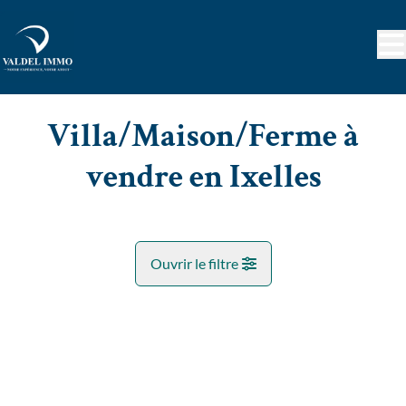
Aller au contenu principal
Villa/Maison/Ferme à
vendre en Ixelles
Ouvrir le filtre
Commune
VENDU
Ixelles (1050)
Remove
Vue de la carte