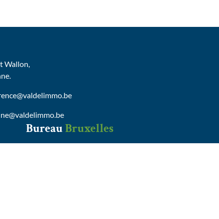
 Wallon,
nne.
urence@valdelimmo.be
nne@valdelimmo.be
Bureau
Bruxelles
AVENUE ELEONORE, 6
B-1150 BRUXELLES
Tel :
0472/65.13.29
delphine@valdelimmo.be
Conditions générales d'utilisation