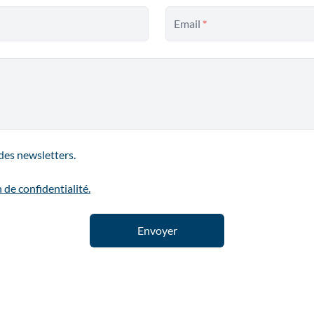
Email
*
des newsletters.
 de confidentialité.
Envoyer
Bureau Brabant Wallon
Avenue Zenobe Gramme, 30 (1ER ét.)