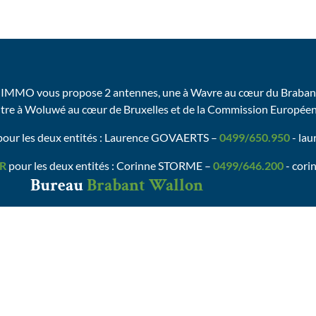
IMMO vous propose 2 antennes, une à Wavre au cœur du Brabant
utre à Woluwé au cœur de Bruxelles et de la Commission Europée
our les deux entités : Laurence GOVAERTS –
0499/650.950
- la
R
pour les deux entités : Corinne STORME –
0499/646.200
- cori
Bureau
Brabant Wallon
AVENUE ZENOBE GRAMME, 30 (1ER ét.)
B-1301 WAVRE-ZONING NORD
Tel :
0499/26.26.50
valerie@valdelimmo.be
Charte vie privée