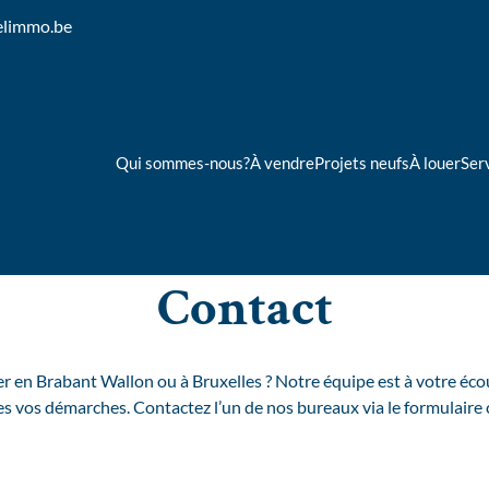
elimmo.be
Qui sommes-nous?
À vendre
Projets neufs
À louer
Ser
Contact
r en Brabant Wallon ou à Bruxelles ? Notre équipe est à votre éco
 vos démarches. Contactez l’un de nos bureaux via le formulaire 