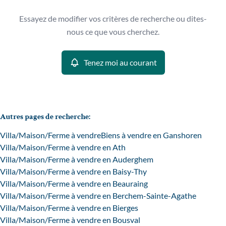
Type
Essayez de modifier vos critères de recherche ou dites-
Villa/Maison/Ferme
Tenez moi au courant
Remove
nous ce que vous cherchez.
Trier par
Tenez moi au courant
Critères plus
Min. budget
Autres pages de recherche
:
Villa/Maison/Ferme à vendre
Biens à vendre en Ganshoren
Max. budget
Villa/Maison/Ferme à vendre en Ath
Villa/Maison/Ferme à vendre en Auderghem
Villa/Maison/Ferme à vendre en Baisy-Thy
Villa/Maison/Ferme à vendre en Beauraing
Chercher
Villa/Maison/Ferme à vendre en Berchem-Sainte-Agathe
Villa/Maison/Ferme à vendre en Bierges
Villa/Maison/Ferme à vendre en Bousval