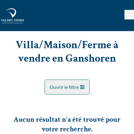
Aller au contenu principal
Villa/Maison/Ferme à
vendre en Ganshoren
Ouvrir le filtre
Commune
Ganshoren (1083)
Aucun résultat n'a été trouvé pour
Remove
Vue de la carte
votre recherche.