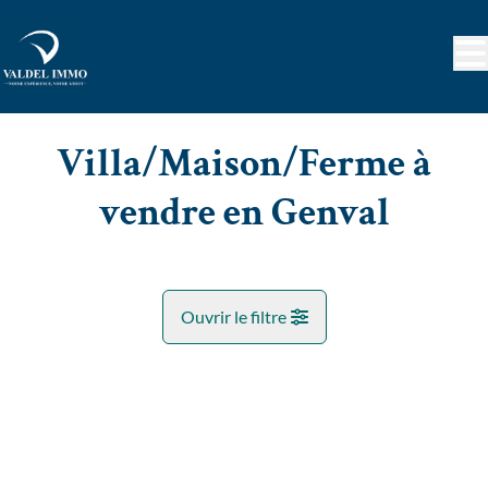
Aller au contenu principal
Villa/Maison/Ferme à
vendre en Genval
Ouvrir le filtre
Commune
OPTION
Genval (1332)
Remove
Vue de la carte