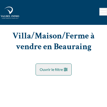
Aller au contenu principal
Villa/Maison/Ferme à
vendre en Beauraing
Ouvrir le filtre
Commune
VENDU
Beauraing (5570)
Remove
Vue de la carte