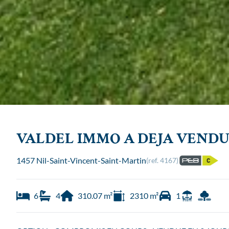
VALDEL IMMO A DEJA VENDU
1457 Nil-Saint-Vincent-Saint-Martin
(ref.
4167
)
6
4
310.07
m²
2310
m²
1