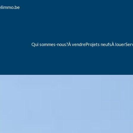
elimmo.be
Qui sommes-nous?
À vendre
Projets neufs
À louer
Ser