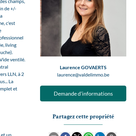
des champs,
in de +/-
la
e, c'est
e
rofessionnel
e, living
ouche).
Vide ventilé.
ntral
Laurence GOVAERTS
ers LLN, à 2
laurence@valdelimmo.be
s... La
omplet et
Demande d'informations
Partagez cette propriété
 et un