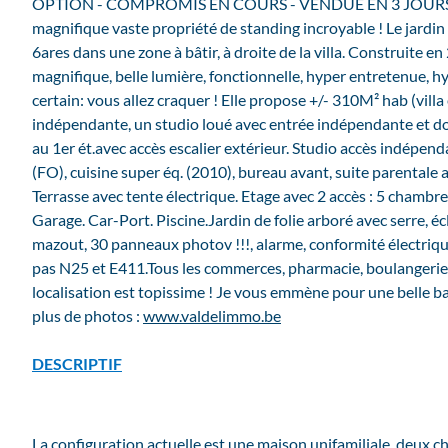
OPTION - COMPROMIS EN COURS - VENDUE EN 3 JOURS !!!
magnifique vaste propriété de standing incroyable ! Le jardin 
6ares dans une zone à bâtir, à droite de la villa. Construite en
magnifique, belle lumière, fonctionnelle, hyper entretenue, hy
certain: vous allez craquer ! Elle propose +/- 310M² hab (vill
indépendante, un studio loué avec entrée indépendante et do
au 1er ét.avec accès escalier extérieur. Studio accès indépendan
(FO), cuisine super éq. (2010), bureau avant, suite parentale ac
Terrasse avec tente électrique. Etage avec 2 accès : 5 chambre
Garage. Car-Port. Piscine.Jardin de folie arboré avec serre, écl
mazout, 30 panneaux photov !!!, alarme, conformité électriq
pas N25 et E411.Tous les commerces, pharmacie, boulangeries
localisation est topissime ! Je vous emmène pour une belle bal
plus de photos :
www.valdelimmo.be
DESCRIPTIF
La configuration actuelle est une maison unifamiliale, deux 