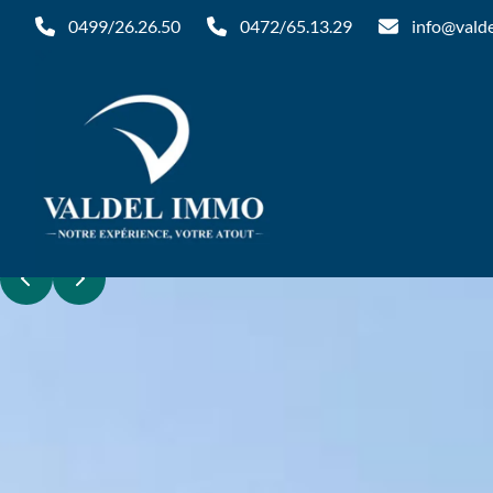
Aller au contenu principal
0499/26.26.50
0472/65.13.29
info@vald