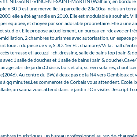
! NIL-SAINT-VINCENT-SAINT-MARTIN (Walhain),en bordure 
plein SUD est une merveille, la parcelle de 23a10ca inclus un terra
 2000, elle a été agrandie en 2010. Elle est modulable à souhait. Vil
per équipée, et choyée par son adorable propriétaire. Elle a une âm
a et studio). Elle propose actuellement, un bureau en rdc avec entré
miciliation, 2 chambres tourismes avec autorisation, un espace p
t loué : rdc pièce de vie, SDD. 1er Et : chambre//Villa : hall d'entré
cès terrasse et jaccuzzi : ch, dressing, salle de bains top (bain & d
s avec 1 salle de douches et 1 salle de bains (bain & douche).Cave/
airage, abri de jardin.Châssis bois et alu, screen solaires, chauff.ce
ue(2046). Au centre du BW, à deux pas de la N4 vers Gembloux et v
 à qq minutes.Les commerces de Corbais vous attendent. Ecole, bu
lade, un sauna vous attend dans le jardin ! On visite. Descriptif c
chambres touristiques, un bureau professionnel au rez-de-chaussée