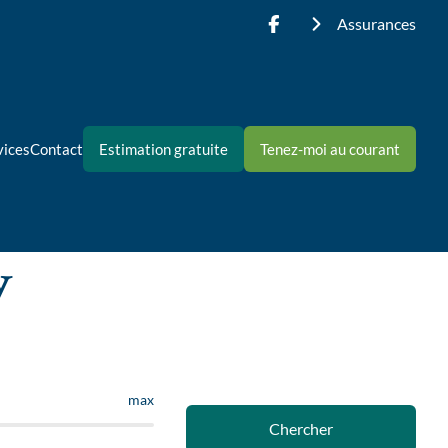
Assurances
vices
Contact
Estimation gratuite
Tenez-moi au courant
y
max
Chercher