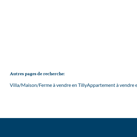
3
1
108
m²
697
m²
Autres pages de recherche
:
Villa/Maison/Ferme à vendre en Tilly
Appartement à vendre e