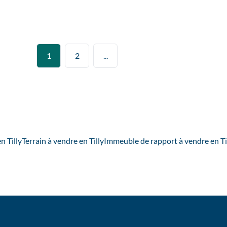
1800
m²
1
2
...
n Tilly
Terrain à vendre en Tilly
Immeuble de rapport à vendre en Ti