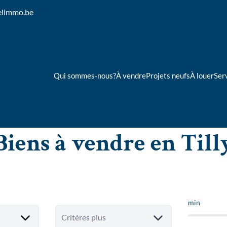
elimmo.be
Qui sommes-nous?
À vendre
Projets neufs
À louer
Ser
Biens à vendre en Till
min
Critères plus