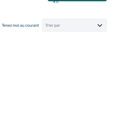
Tenez moi au courant
Trier par
OPTION
VENDUE MARBISOUX: Splendide maison