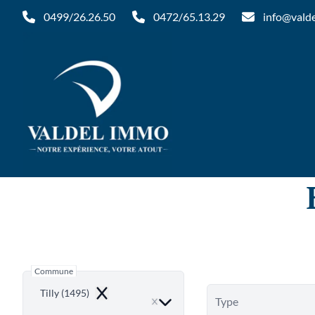
Aller au contenu principal
0499/26.26.50
0472/65.13.29
info@vald
Commune
Tilly (1495)
Remove
Type