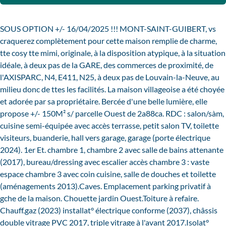
SOUS OPTION +/- 16/04/2025 !!! MONT-SAINT-GUIBERT, vs
craquerez complètement pour cette maison remplie de charme,
tte cosy tte mimi, originale, à la disposition atypique, à la situation
idéale, à deux pas de la GARE, des commerces de proximité, de
l'AXISPARC, N4, E411, N25, à deux pas de Louvain-la-Neuve, au
milieu donc de ttes les facilités. La maison villageoise a été choyée
et adorée par sa propriétaire. Bercée d'une belle lumière, elle
propose +/- 150M² s/ parcelle Ouest de 2a88ca. RDC : salon/sàm,
cuisine semi-équipée avec accès terrasse, petit salon TV, toilette
visiteurs, buanderie, hall vers garage, garage (porte électrique
2024). 1er Et. chambre 1, chambre 2 avec salle de bains attenante
(2017), bureau/dressing avec escalier accès chambre 3 : vaste
espace chambre 3 avec coin cuisine, salle de douches et toilette
(aménagements 2013).Caves. Emplacement parking privatif à
gche de la maison. Chouette jardin Ouest.Toiture à refaire.
Chauff.gaz (2023) installat° électrique conforme (2037), châssis
double vitrage PVC 2017, triple vitrage à l'avant 2017.Isolat°