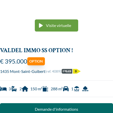
Visite virtuelle
VALDEL IMMO SS OPTION !
€ 395.000
OPTION
1435 Mont-Saint-Guibert
(ref.
4089
)
3
2
150
m²
288
m²
1
Demande d'informations