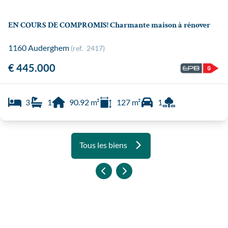
EN COURS DE COMPROMIS! Charmante maison à rénover
1160 Auderghem
(ref.
2417
)
€ 445.000
3
1
90.92
m²
127
m²
1
Tous les biens