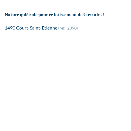
Nature quiétude pour ce lotissement de 9 terrains !
1490 Court-Saint-Etienne
(ref.
2390
)
€ 195.000
703
m²
Tous les biens