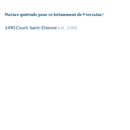
Nature quiétude pour ce lotissement de 9 terrains !
1490 Court-Saint-Etienne
(ref.
2390
)
€ 195.000
703
m²
Tous les biens