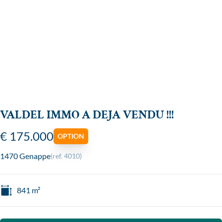
VALDEL IMMO A DEJA VENDU !!!
€ 175.000
OPTION
1470 Genappe
(ref.
4010
)
841
m²