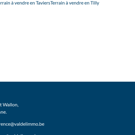
rrain à vendre en Taviers
Terrain à vendre en Tilly
 Wallon,
nne.
urence@valdelimmo.be