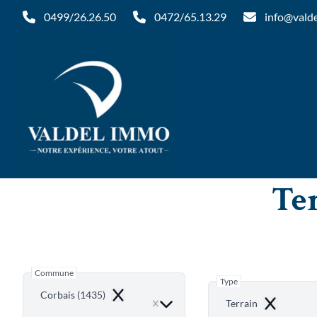
Aller au contenu principal
0499/26.26.50
0472/65.13.29
info@vald
Ter
Commune
Type
Corbais (1435)
Remove
Terrain
Remove