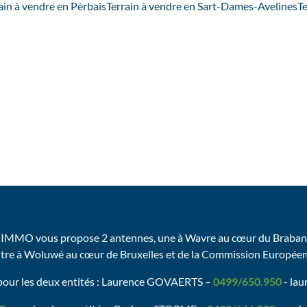
ain à vendre en Pèrbais
Terrain à vendre en Sart-Dames-Avelines
Te
IMMO vous propose 2 antennes, une à Wavre au cœur du Brabant
utre à Woluwé au cœur de Bruxelles et de la Commission Europée
our les deux entités : Laurence GOVAERTS –
0499/650.950
- la