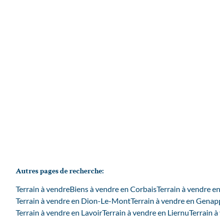
1435 Mont-Saint-Guibert
(ref.
4667
)
€ 150.000
2
2
116.74
m²
829
m²
2
Autres pages de recherche
:
Terrain à vendre
Biens à vendre en Corbais
Terrain à vendre e
Terrain à vendre en Dion-Le-Mont
Terrain à vendre en Genap
Terrain à vendre en Lavoir
Terrain à vendre en Liernu
Terrain 