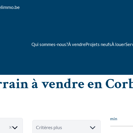
elimmo.be
Qui sommes-nous?
À vendre
Projets neufs
À louer
Ser
rain à vendre en Cor
min
Critères plus