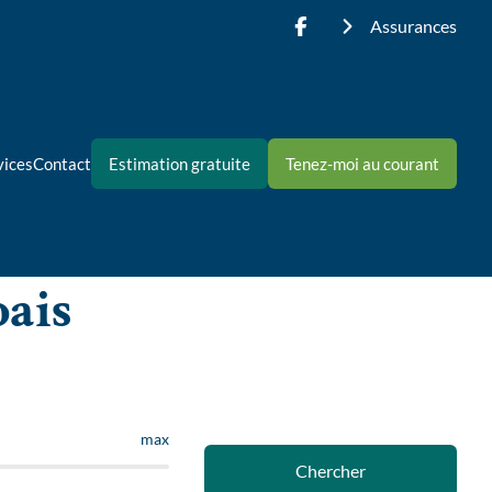
Assurances
vices
Contact
Estimation gratuite
Tenez-moi au courant
bais
max
Chercher