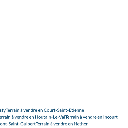
1435 Hévillers
(ref.
2174
)
Vendu
2022
m²
sty
Terrain à vendre en Court-Saint-Etienne
errain à vendre en Houtain-Le-Val
Terrain à vendre en Incourt
Mont-Saint-Guibert
Terrain à vendre en Nethen