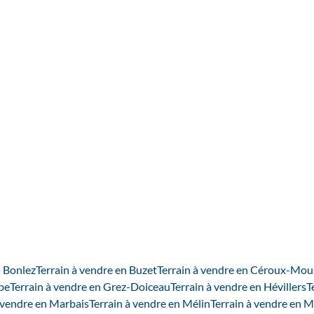
1435 Mont-Saint-Guibert
(ref.
3969
)
Vendu
1033
m²
n Bonlez
Terrain à vendre en Buzet
Terrain à vendre en Céroux-Mou
pe
Terrain à vendre en Grez-Doiceau
Terrain à vendre en Hévillers
T
à vendre en Marbais
Terrain à vendre en Mélin
Terrain à vendre en 