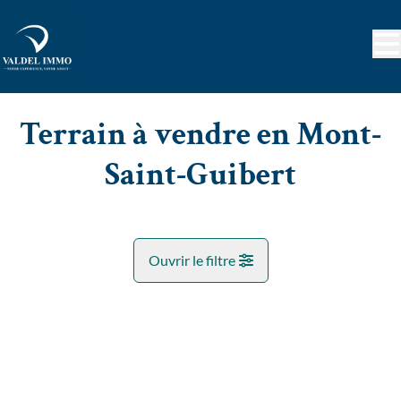
Aller au contenu principal
Terrain à vendre en Mont-
Saint-Guibert
Ouvrir le filtre
Commune
OPTION
Corbais (1435)
Remove
Vue de la carte