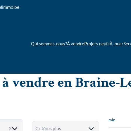
elimmo.be
Qui sommes-nous?
À vendre
Projets neufs
À louer
Ser
 à vendre en Braine-
min
Critères plus