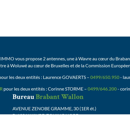
IMMO vous propose 2 antennes, une à Wavre au cœur du Brabant
utre à Woluwé au cœur de Bruxelles et de la Commission Europée
our les deux entités : Laurence GOVAERTS –
0499/650.950
- la
R
pour les deux entités : Corinne STORME –
0499/646.200
- cori
Bureau
Brabant Wallon
AVENUE ZENOBE GRAMME, 30 (1ER ét.)
B-1301 WAVRE-ZONING NORD
Tel :
0499/26.26.50
valerie@valdelimmo.be