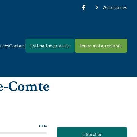
Assurances
vices
Contact
Estimation gratuite
Tenez-moi au courant
Le-Comte
max
Chercher