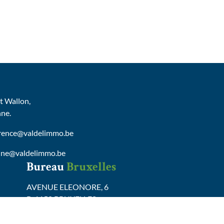
 Wallon,
nne.
urence@valdelimmo.be
nne@valdelimmo.be
Bureau
Bruxelles
AVENUE ELEONORE, 6
B-1150 BRUXELLES
Tel :
0472/65.13.29
delphine@valdelimmo.be