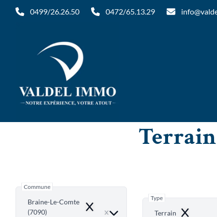
Aller au contenu principal
0499/26.26.50
0472/65.13.29
info@vald
Terrain
Commune
Type
Braine-Le-Comte
Remove
(7090)
Terrain