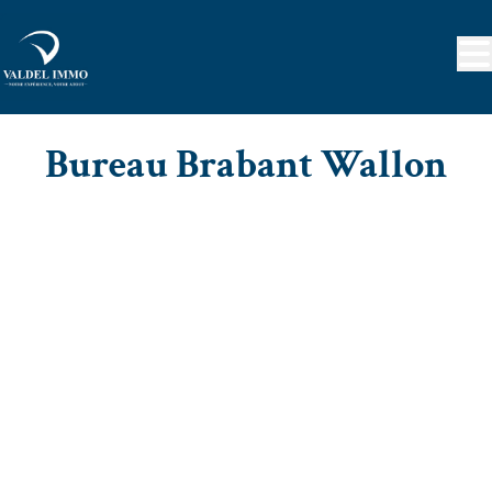
Aller au contenu principal
Bureau Brabant Wallon