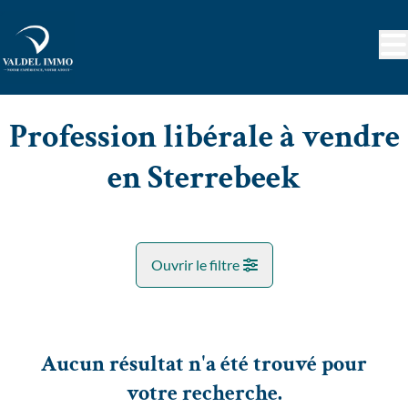
Aller au contenu principal
Profession libérale à vendre
en Sterrebeek
Ouvrir le filtre
Commune
Sterrebeek (1933)
Aucun résultat n'a été trouvé pour
Remove
Vue de la carte
votre recherche.