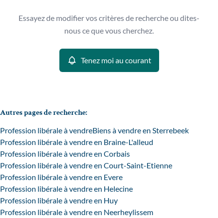
Type
Essayez de modifier vos critères de recherche ou dites-
Profession libérale
Tenez moi au courant
Remove
nous ce que vous cherchez.
Trier par
Tenez moi au courant
Critères plus
Min. budget
Autres pages de recherche
:
Profession libérale à vendre
Biens à vendre en Sterrebeek
Max. budget
Profession libérale à vendre en Braine-L'alleud
Profession libérale à vendre en Corbais
Profession libérale à vendre en Court-Saint-Etienne
Profession libérale à vendre en Evere
Chercher
Profession libérale à vendre en Helecine
Profession libérale à vendre en Huy
Profession libérale à vendre en Neerheylissem