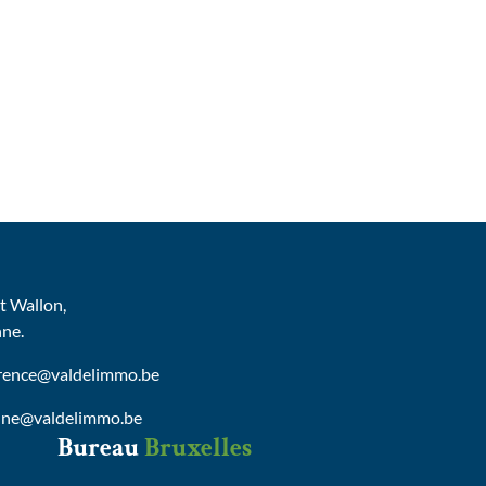
 Wallon,
nne.
urence@valdelimmo.be
nne@valdelimmo.be
Bureau
Bruxelles