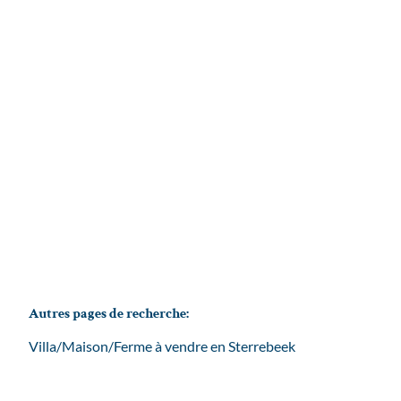
1933 Sterrebeek
(ref.
2650
)
Vendu
3
1
1
175
m²
270
m²
1
Autres pages de recherche
:
Villa/Maison/Ferme à vendre en Sterrebeek