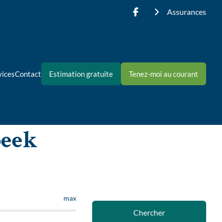
Assurances
vices
Contact
Estimation gratuite
Tenez-moi au courant
beek
max
Chercher