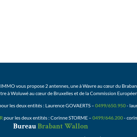
IMMO vous propose 2 antennes, une à Wavre au cœur du Brabant
utre à Woluwé au cœur de Bruxelles et de la Commission Europée
our les deux entités : Laurence GOVAERTS –
0499/650.950
- la
R
pour les deux entités : Corinne STORME –
0499/646.200
- cori
Bureau
Brabant Wallon