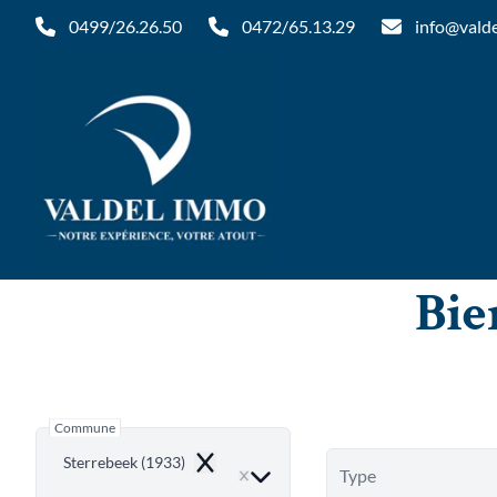
Aller au contenu principal
0499/26.26.50
0472/65.13.29
info@vald
Bie
Commune
Sterrebeek (1933)
Remove
Type