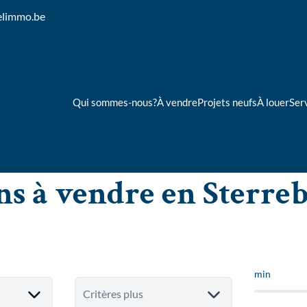
elimmo.be
Qui sommes-nous?
À vendre
Projets neufs
À louer
Ser
ns à vendre en Sterre
min
Critères plus