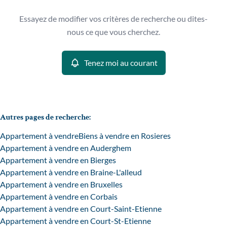
Type
Essayez de modifier vos critères de recherche ou dites-
Appartement
Tenez moi au courant
Remove
nous ce que vous cherchez.
Trier par
Tenez moi au courant
Critères plus
Min. budget
Autres pages de recherche
:
Appartement à vendre
Biens à vendre en Rosieres
Max. budget
Appartement à vendre en Auderghem
Appartement à vendre en Bierges
Appartement à vendre en Braine-L'alleud
Appartement à vendre en Bruxelles
Chercher
Appartement à vendre en Corbais
Appartement à vendre en Court-Saint-Etienne
Appartement à vendre en Court-St-Etienne