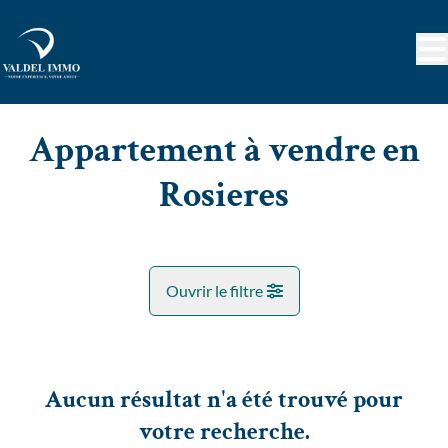
Aller au contenu principal
Appartement à vendre en
Rosieres
Ouvrir le filtre
Commune
Rosieres (1331)
Aucun résultat n'a été trouvé pour
Remove
Vue de la carte
votre recherche.