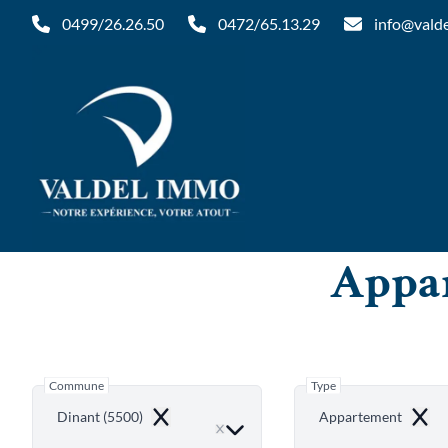
Aller au contenu principal
0499/26.26.50
0472/65.13.29
info@vald
Appar
Commune
Type
Dinant (5500)
Appartement
Remove
Remo