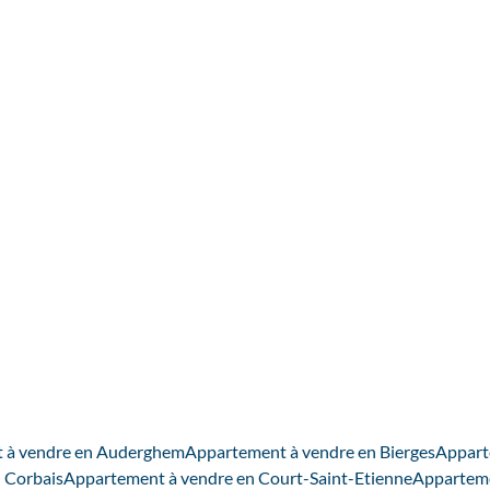
 à vendre en Auderghem
Appartement à vendre en Bierges
Appart
 Corbais
Appartement à vendre en Court-Saint-Etienne
Apparteme