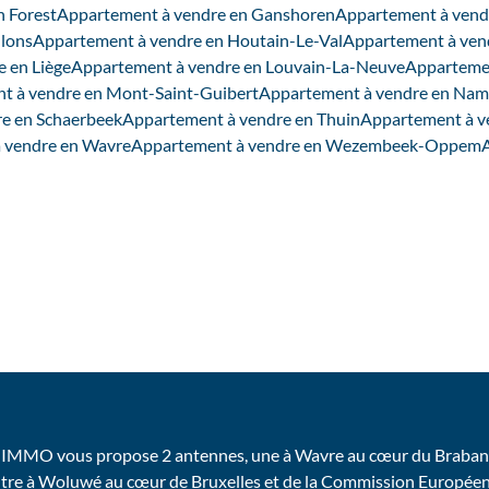
n Forest
Appartement à vendre en Ganshoren
Appartement à vend
lons
Appartement à vendre en Houtain-Le-Val
Appartement à ven
 en Liège
Appartement à vendre en Louvain-La-Neuve
Apparteme
t à vendre en Mont-Saint-Guibert
Appartement à vendre en Nam
e en Schaerbeek
Appartement à vendre en Thuin
Appartement à v
 vendre en Wavre
Appartement à vendre en Wezembeek-Oppem
IMMO vous propose 2 antennes, une à Wavre au cœur du Brabant
utre à Woluwé au cœur de Bruxelles et de la Commission Europée