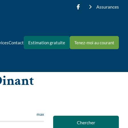
Assurances
vices
Contact
Estimation gratuite
Tenez-moi au courant
Dinant
max
Chercher