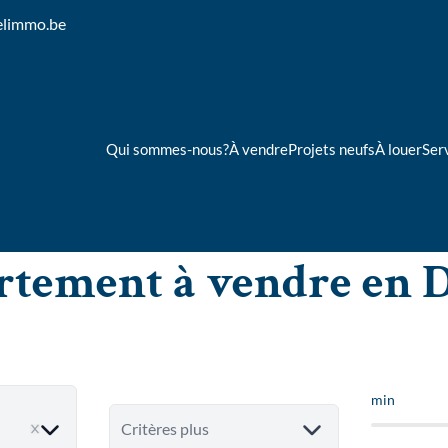
elimmo.be
Qui sommes-nous?
À vendre
Projets neufs
À louer
Ser
tement à vendre en 
min
ve
Critères plus