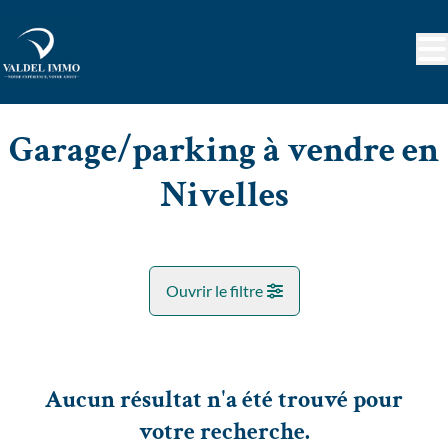
Aller au contenu principal
Garage/parking à vendre en
Nivelles
Ouvrir le filtre
Commune
Nivelles (1400)
Aucun résultat n'a été trouvé pour
Remove
Vue de la carte
votre recherche.