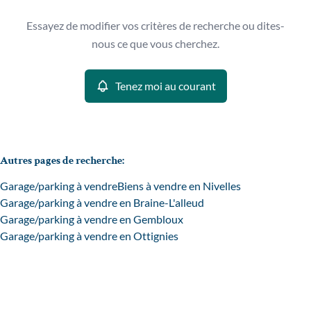
Type
Essayez de modifier vos critères de recherche ou dites-
Garage/parking
Tenez moi au courant
Remove
nous ce que vous cherchez.
Trier par
Tenez moi au courant
Critères plus
Min. budget
Autres pages de recherche
:
Garage/parking à vendre
Biens à vendre en Nivelles
Max. budget
Garage/parking à vendre en Braine-L'alleud
Garage/parking à vendre en Gembloux
Garage/parking à vendre en Ottignies
Chercher