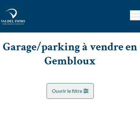
Aller au contenu principal
Garage/parking à vendre en
Gembloux
Ouvrir le filtre
Commune
VENDU
Gembloux (5030)
Remove
Vue de la carte