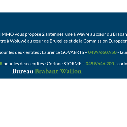
IMMO vous propose 2 antennes, une à Wavre au cœur du Brabant
utre à Woluwé au cœur de Bruxelles et de la Commission Europée
our les deux entités : Laurence GOVAERTS –
0499/650.950
- la
R
pour les deux entités : Corinne STORME –
0499/646.200
- cori
Bureau
Brabant Wallon
AVENUE ZENOBE GRAMME, 30 (1ER ét.)
B-1301 WAVRE-ZONING NORD
Tel :
0499/26.26.50
valerie@valdelimmo.be
Charte vie privée