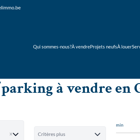
elimmo.be
Qui sommes-nous?
À vendre
Projets neufs
À louer
Ser
parking à vendre en
min
ove
Critères plus