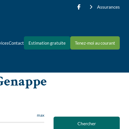
Assurances
vices
Contact
Estimation gratuite
Tenez-moi au courant
 Genappe
max
Chercher