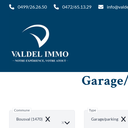
Aller au contenu principal
0499/26.26.50
0472/65.13.29
info@vald
Garage/
Commune
Type
Bousval (1470)
Garage/parking
Remove
Rem