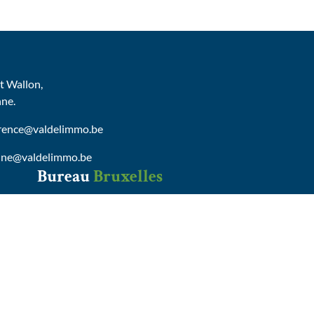
 Wallon,
nne.
urence@valdelimmo.be
nne@valdelimmo.be
Bureau
Bruxelles
AVENUE ELEONORE, 6
B-1150 BRUXELLES
Tel :
0472/65.13.29
delphine@valdelimmo.be
Conditions générales d'utilisation