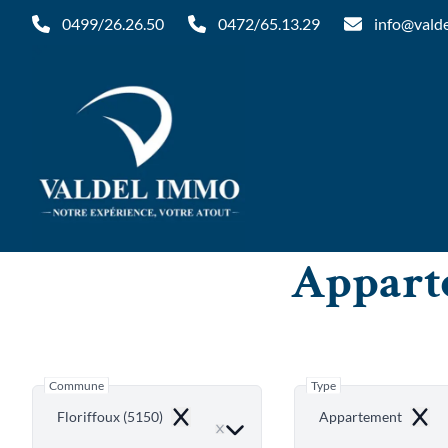
Aller au contenu principal
0499/26.26.50
0472/65.13.29
info@vald
Apparte
Commune
Type
Floriffoux (5150)
Appartement
Remove
Remo