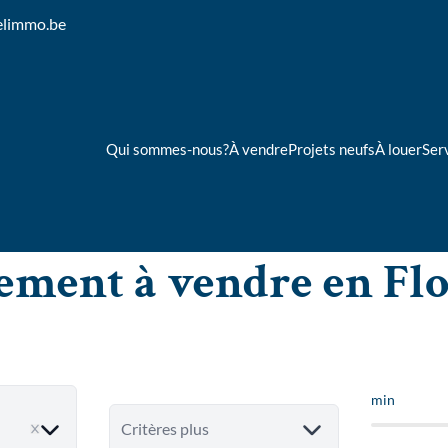
elimmo.be
Qui sommes-nous?
À vendre
Projets neufs
À louer
Ser
ment à vendre en Fl
min
ve
Critères plus