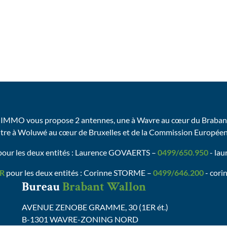
IMMO vous propose 2 antennes, une à Wavre au cœur du Brabant
utre à Woluwé au cœur de Bruxelles et de la Commission Europée
our les deux entités : Laurence GOVAERTS –
0499/650.950
- la
R
pour les deux entités : Corinne STORME –
0499/646.200
- cori
Bureau
Brabant Wallon
AVENUE ZENOBE GRAMME, 30 (1ER ét.)
B-1301 WAVRE-ZONING NORD