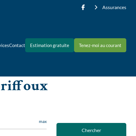
Assurances
vices
Contact
Estimation gratuite
Tenez-moi au courant
oriffoux
max
Chercher