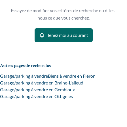
Type
Essayez de modifier vos critères de recherche ou dites-
Garage/parking
Tenez moi au courant
Remove
nous ce que vous cherchez.
Trier par
Tenez moi au courant
Critères plus
Min. budget
Autres pages de recherche
:
Garage/parking à vendre
Biens à vendre en Fléron
Max. budget
Garage/parking à vendre en Braine-L'alleud
Garage/parking à vendre en Gembloux
Garage/parking à vendre en Ottignies
Chercher