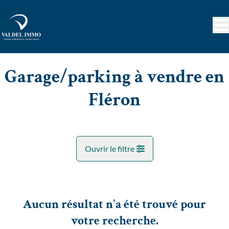
Aller au contenu principal
Garage/parking à vendre en
Fléron
Ouvrir le filtre
Commune
Romsee (4624)
Aucun résultat n'a été trouvé pour
Remove
Vue de la carte
votre recherche.