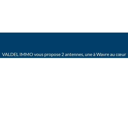
VALDEL IMMO vous propose 2 antennes, une à Wavre au cœur
du Brabant Wallon,
l’autre à Woluwé au cœur de Bruxelles et de la Commission
Européenne.
OFFICE MANAGER
pour les deux entités : Laurence GOVAERTS
–
0499/650.950
- laurence@valdelimmo.be
OFFICE MANAGER
pour les deux entités : Corinne STORME –
0499/646.200
- corinne@valdelimmo.be