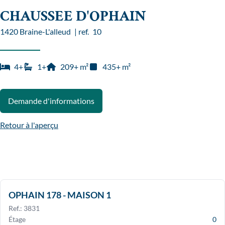
CHAUSSEE D'OPHAIN
1420 Braine-L'alleud
|
ref.
10
4
+
1
+
209
+
m²
435
+
m²
Demande d'informations
Retour à l'aperçu
OPHAIN 178 - MAISON 1
Ref.
:
3831
Étage
0