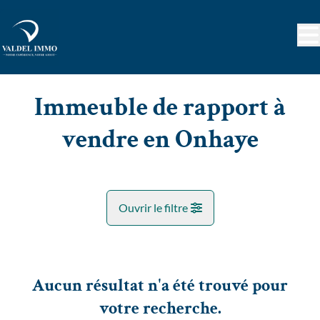
Aller au contenu principal
Immeuble de rapport à
vendre en Onhaye
Ouvrir le filtre
Commune
Onhaye (5520)
Aucun résultat n'a été trouvé pour
Remove
Vue de la carte
votre recherche.