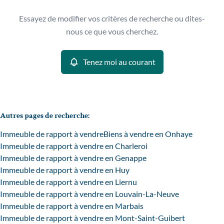
Type
Essayez de modifier vos critères de recherche ou dites-
Immeuble de rapport
Tenez moi au courant
Remove
nous ce que vous cherchez.
Trier par
Tenez moi au courant
Critères plus
Min. budget
Autres pages de recherche
:
Immeuble de rapport à vendre
Biens à vendre en Onhaye
Max. budget
Immeuble de rapport à vendre en Charleroi
Immeuble de rapport à vendre en Genappe
Immeuble de rapport à vendre en Huy
Immeuble de rapport à vendre en Liernu
Chercher
Immeuble de rapport à vendre en Louvain-La-Neuve
Immeuble de rapport à vendre en Marbais
Immeuble de rapport à vendre en Mont-Saint-Guibert