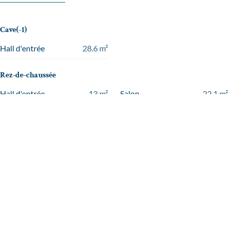
Cave(-1)
Hall d'entrée
28.6
m²
Rez-de-chaussée
Hall d'entrée
13
m²
Salon
22.1
m²
Salle à manger
18.4
m²
Cuisine semi-équipée
9.9
m²
Chambre à coucher 1
11.0
m²
Premier étage