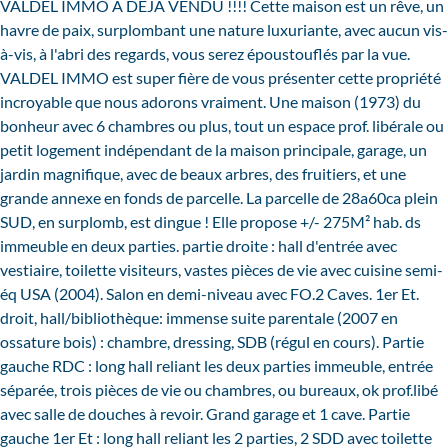
VALDEL IMMO A DEJA VENDU !!!! Cette maison est un rêve, un
havre de paix, surplombant une nature luxuriante, avec aucun vis-
à-vis, à l'abri des regards, vous serez époustouflés par la vue.
VALDEL IMMO est super fière de vous présenter cette propriété
incroyable que nous adorons vraiment. Une maison (1973) du
bonheur avec 6 chambres ou plus, tout un espace prof. libérale ou
petit logement indépendant de la maison principale, garage, un
jardin magnifique, avec de beaux arbres, des fruitiers, et une
grande annexe en fonds de parcelle. La parcelle de 28a60ca plein
SUD, en surplomb, est dingue ! Elle propose +/- 275M² hab. ds
immeuble en deux parties. partie droite : hall d'entrée avec
vestiaire, toilette visiteurs, vastes pièces de vie avec cuisine semi-
éq USA (2004). Salon en demi-niveau avec FO.2 Caves. 1er Et.
droit, hall/bibliothèque: immense suite parentale (2007 en
ossature bois) : chambre, dressing, SDB (régul en cours). Partie
gauche RDC : long hall reliant les deux parties immeuble, entrée
séparée, trois pièces de vie ou chambres, ou bureaux, ok prof.libé
avec salle de douches à revoir. Grand garage et 1 cave. Partie
gauche 1er Et : long hall reliant les 2 parties, 2 SDD avec toilette