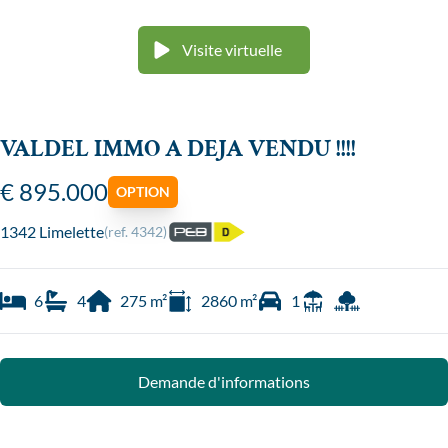
Visite virtuelle
VALDEL IMMO A DEJA VENDU !!!!
€ 895.000
OPTION
1342 Limelette
(ref.
4342
)
6
4
275
m²
2860
m²
1
Demande d'informations