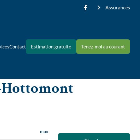
Assurances
vices
Contact
Estimation gratuite
Tenez-moi au courant
e-Hottomont
max