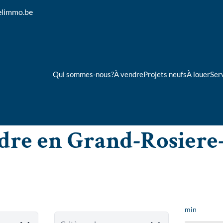
elimmo.be
Qui sommes-nous?
À vendre
Projets neufs
À louer
Ser
ndre en Grand-Rosier
min