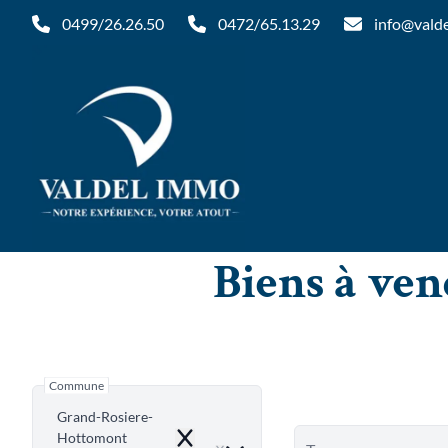
Aller au contenu principal
0499/26.26.50
0472/65.13.29
info@vald
Biens à ve
Commune
Grand-Rosiere-
Hottomont
Remove