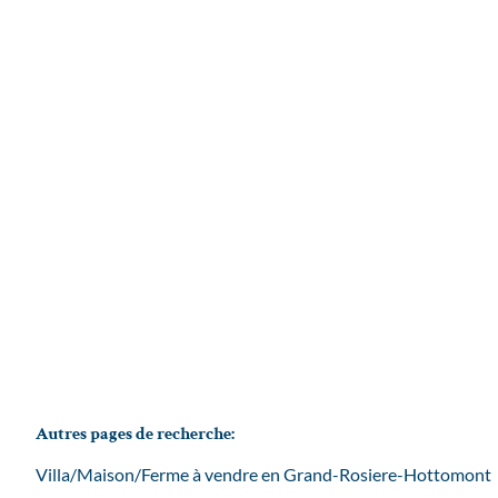
COMPROMIS SIGNE
1367 Grand-Rosière-Hottomont
(ref.
3761
)
Vendu
3
2
182.76
m²
1666
m²
1
Autres pages de recherche
:
Villa/Maison/Ferme à vendre en Grand-Rosiere-Hottomont