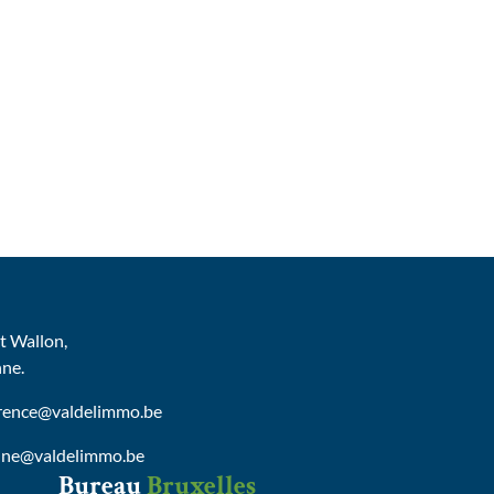
 Wallon,
nne.
urence@valdelimmo.be
nne@valdelimmo.be
Bureau
Bruxelles