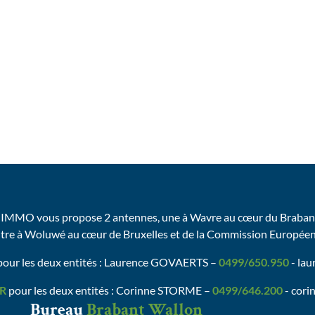
IMMO vous propose 2 antennes, une à Wavre au cœur du Brabant
utre à Woluwé au cœur de Bruxelles et de la Commission Europée
our les deux entités : Laurence GOVAERTS –
0499/650.950
- la
R
pour les deux entités : Corinne STORME –
0499/646.200
- cori
Bureau
Brabant Wallon