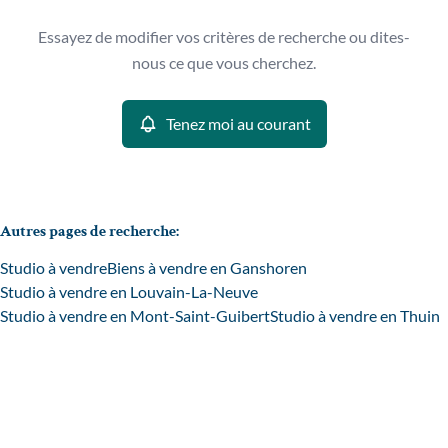
Type
Essayez de modifier vos critères de recherche ou dites-
Studio
Tenez moi au courant
Remove
nous ce que vous cherchez.
Trier par
Tenez moi au courant
Critères plus
Min. budget
Autres pages de recherche
:
Studio à vendre
Biens à vendre en Ganshoren
Max. budget
Studio à vendre en Louvain-La-Neuve
Studio à vendre en Mont-Saint-Guibert
Studio à vendre en Thuin
Chercher