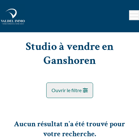
Aller au contenu principal
Studio à vendre en
Ganshoren
Ouvrir le filtre
Commune
Ganshoren (1083)
Aucun résultat n'a été trouvé pour
Remove
Vue de la carte
votre recherche.