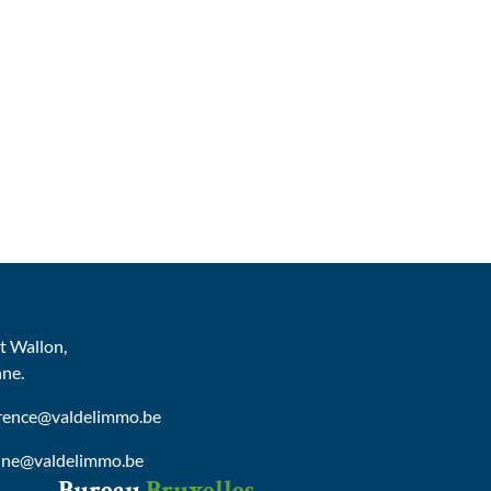
 Wallon,
nne.
urence@valdelimmo.be
nne@valdelimmo.be
Bureau
Bruxelles