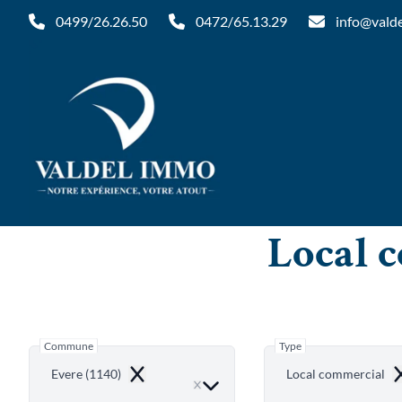
Aller au contenu principal
0499/26.26.50
0472/65.13.29
info@vald
Local 
Commune
Type
Evere (1140)
Local commercial
Remove
R