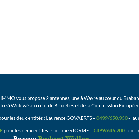
IMMO vous propose 2 antennes, une à Wavre au cœur du Brabant
utre à Woluwé au cœur de Bruxelles et de la Commission Europée
our les deux entités : Laurence GOVAERTS –
0499/650.950
- la
R
pour les deux entités : Corinne STORME –
0499/646.200
- cori
Bureau
Brabant Wallon