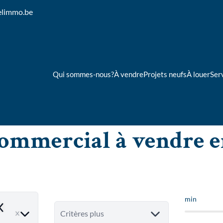
elimmo.be
Qui sommes-nous?
À vendre
Projets neufs
À louer
Ser
commercial à vendre e
min
emove
Critères plus