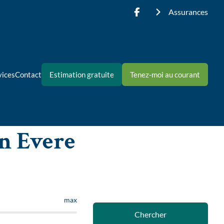
Assurances
vices
Contact
Estimation gratuite
Tenez-moi au courant
n Evere
max
Chercher