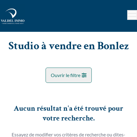
Aller au contenu principal
Studio à vendre en Bonlez
Ouvrir le filtre
Commune
Bonlez (1325)
Aucun résultat n'a été trouvé pour
Remove
Vue de la carte
votre recherche.
Type
Essayez de modifier vos critères de recherche ou dites-
Studio
Tenez moi au courant