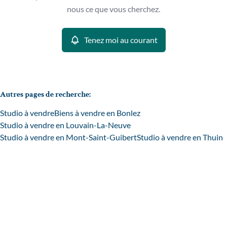
Remove
nous ce que vous cherchez.
Trier par
Tenez moi au courant
Critères plus
Min. budget
Autres pages de recherche
:
Studio à vendre
Biens à vendre en Bonlez
Max. budget
Studio à vendre en Louvain-La-Neuve
Studio à vendre en Mont-Saint-Guibert
Studio à vendre en Thuin
Chercher