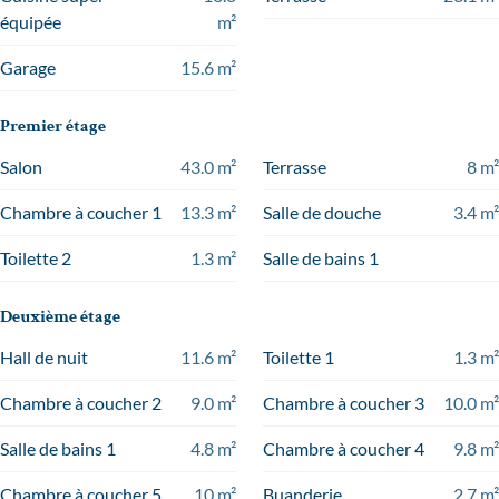
équipée
m²
Garage
15.6
m²
Premier étage
Salon
43.0
m²
Terrasse
8
m²
Chambre à coucher 1
13.3
m²
Salle de douche
3.4
m²
Toilette 2
1.3
m²
Salle de bains 1
Deuxième étage
Hall de nuit
11.6
m²
Toilette 1
1.3
m²
Chambre à coucher 2
9.0
m²
Chambre à coucher 3
10.0
m²
Salle de bains 1
4.8
m²
Chambre à coucher 4
9.8
m²
Chambre à coucher 5
10
m²
Buanderie
2.7
m²