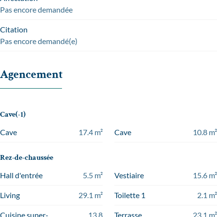
Pas encore demandée
Citation
Pas encore demandé(e)
Agencement
Cave(-1)
Cave
17.4
m²
Cave
10.8
m²
Rez-de-chaussée
Hall d'entrée
5.5
m²
Vestiaire
15.6
m²
Living
29.1
m²
Toilette 1
2.1
m²
Cuisine super-
13.8
Terrasse
23.1
m²