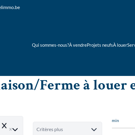
elimmo.be
Qui sommes-nous?
À vendre
Projets neufs
À louer
Ser
aison/Ferme à louer 
min
Remove
Critères plus