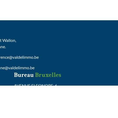
 Wallon,
nne.
urence@valdelimmo.be
nne@valdelimmo.be
Bureau
Bruxelles
AVENUE ELEONORE, 6
B-1150 BRUXELLES
Tel :
0472/65.13.29
delphine@valdelimmo.be