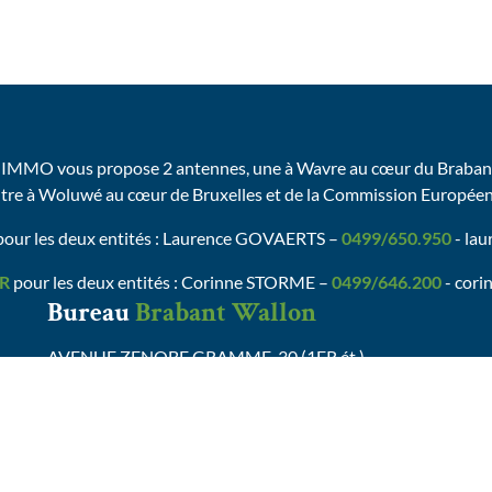
IMMO vous propose 2 antennes, une à Wavre au cœur du Brabant
utre à Woluwé au cœur de Bruxelles et de la Commission Europée
our les deux entités : Laurence GOVAERTS –
0499/650.950
- la
R
pour les deux entités : Corinne STORME –
0499/646.200
- cori
Bureau
Brabant Wallon
AVENUE ZENOBE GRAMME, 30 (1ER ét.)
B-1301 WAVRE-ZONING NORD
Tel :
0499/26.26.50
valerie@valdelimmo.be