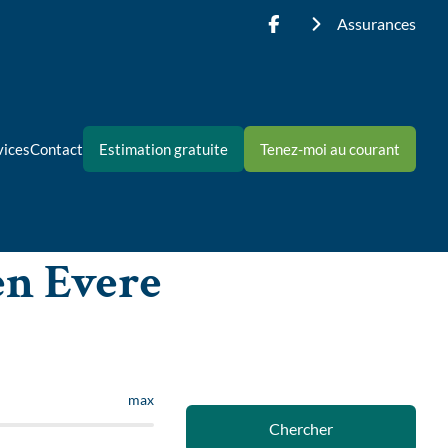
Assurances
vices
Contact
Estimation gratuite
Tenez-moi au courant
en Evere
max
Chercher