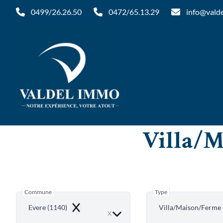
Aller au contenu principal
0499/26.26.50
0472/65.13.29
info@vald
Villa/M
Commune
Type
Evere (1140)
Villa/Maison/Ferme
Remove